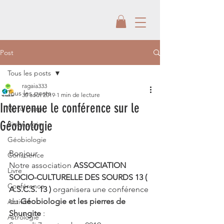
Post
Tous les posts
ragaia333
Tous les posts
30 août 2019
1 min de lecture
Intervenue le conférence sur le
Vertu Pierre
Géobiologie
Bioénergie
Géobiologie
Bonjour
Conscience
Notre association 
ASSOCIATION 
Livre
SOCIO-CULTURELLE DES SOURDS 13 ( 
Conférence
A.S.C.S. 13 ) 
organisera une conférence 
du 
Géobiologie et les pierres de 
Activité
Shungite
 :
Astrologie