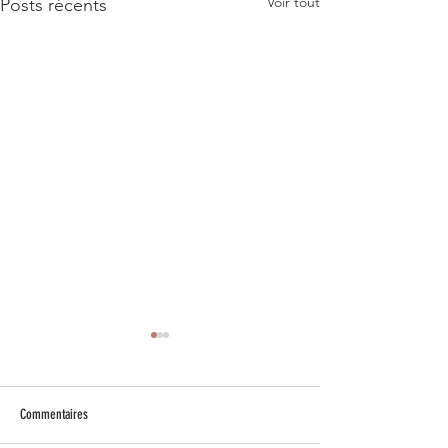
Voir tout
Posts récents
Commentaires
Sacré Sumain