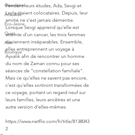
Géométrie
Pendant leurs études, Ada, Sevgi et 
Leyla étaient colocataires. Depuis, leur 
Actualisé
amitié ne s'est jamais démentie. 
Eco-Jeûne
Lorsque Sevgi apprend qu'elle est 
Quizz
atteinte d'un cancer, les trois femmes 
deviennent inséparables. Ensemble, 
Avis
elles entreprennent un voyage à 
Boutique
Ayvalık afin de rencontrer un homme 
du nom de Zaman connu pour ses 
séances de "constellation familiale". 
Mais ce qu'elles ne savent pas encore, 
c'est qu'elles sortiront transformées de 
ce voyage, portant un regard neuf sur 
leurs familles, leurs ancêtres et une 
autre version d'elles-mêmes.  
https://www.netflix.com/fr/title/8138043
2