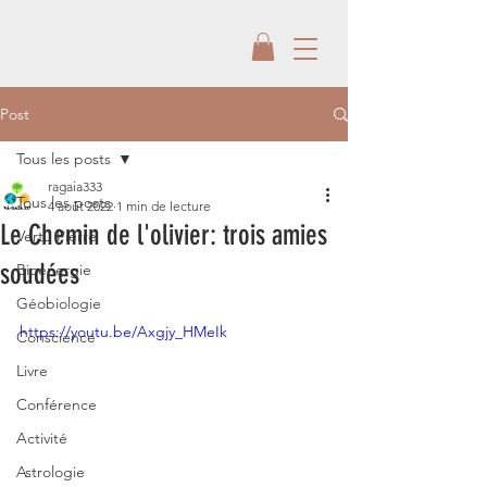
Post
Tous les posts
ragaia333
Tous les posts
4 août 2022
1 min de lecture
Le Chemin de l'olivier: trois amies
Vertu Pierre
soudées
Bioénergie
Géobiologie
https://youtu.be/Axgjy_HMeIk
Conscience
Livre
Conférence
Activité
Astrologie