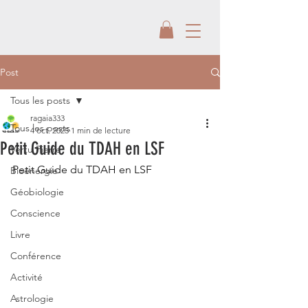
Post
Tous les posts
ragaia333
Tous les posts
4 oct. 2025
1 min de lecture
Petit Guide du TDAH en LSF
Vertu Pierre
Petit Guide du TDAH en LSF 
Bioénergie
Géobiologie
Conscience
Livre
Conférence
Activité
Astrologie