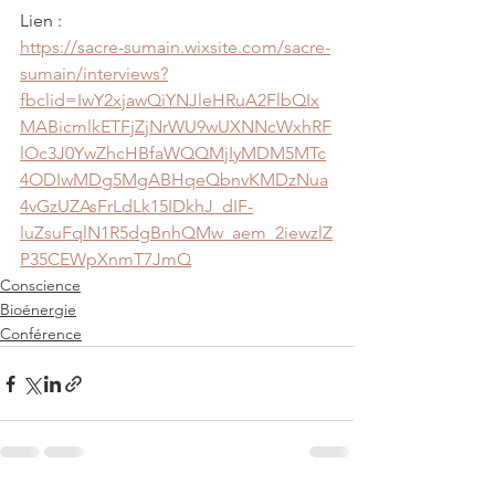
Lien : 
https://sacre-sumain.wixsite.com/sacre-
sumain/interviews?
fbclid=IwY2xjawQiYNJleHRuA2FlbQIx
MABicmlkETFjZjNrWU9wUXNNcWxhRF
lOc3J0YwZhcHBfaWQQMjIyMDM5MTc
4ODIwMDg5MgABHqeQbnvKMDzNua
4vGzUZAsFrLdLk15IDkhJ_dIF-
luZsuFqlN1R5dgBnhQMw_aem_2iewzlZ
P35CEWpXnmT7JmQ
Conscience
Bioénergie
Conférence