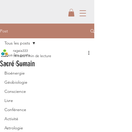
Post
Tous les posts
ragaia333
Tous les posts
14 mars
1 min de lecture
Sacré Sumain
Vertu Pierre
Bioénergie
Géobiologie
Conscience
Livre
Conférence
Activité
Astrologie