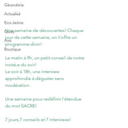
Géométrie
Actualisé
Eco-Jeûne
Une semaine de découvertes! Chaque 
Quizz
jour de cette semaine, on t'offre un 
Avis
programme divin!          
Boutique
Le matin à 9h, un petit conseil de notre 
invité.e du soir!         
Le soir à 18h, une interview 
approfondie à déguster sans 
modération. 
Une semaine pour redéfinir l'étendue 
du mot SACRE! 
7 jours,7 conseils et 7 interviews! 