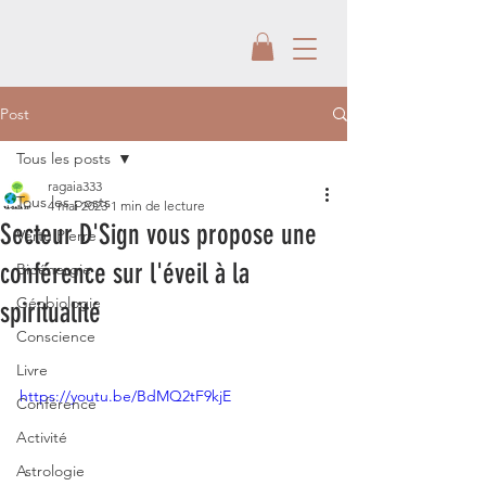
Post
Tous les posts
ragaia333
Tous les posts
4 mai 2023
1 min de lecture
Secteur D'Sign vous propose une
Vertu Pierre
conférence sur l'éveil à la
Bioénergie
Géobiologie
spiritualité
Conscience
Livre
https://youtu.be/BdMQ2tF9kjE
Conférence
Activité
Astrologie