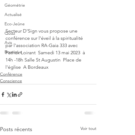
Géométrie
Actualisé
Eco-Jeûne
Secteur D'Sign vous propose une 
Quizz
conférence sur l'éveil à la spiritualité 
Avis
par l'association RA-Gaia 333 avec 
Boutique
Patrick Loirant  Samedi 13 mai 2023  à 
14h -18h Salle St Augustin  Place de 
l'église  A Bordeaux
Conférence
Conscience
Voir tout
Posts récents