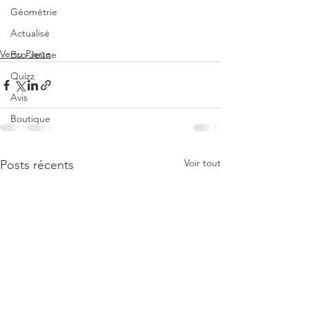
Géométrie
Actualisé
Vertu Pierre
Eco-Jeûne
Quizz
Avis
Boutique
Voir tout
Posts récents