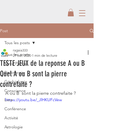
Post
Tous les posts
ragaia333
Tous les posts
27 oct. 2020
1 min de lecture
TESTE JEUX de la reponse A ou B
Vertu Pierre
Quel A ou B sont la pierre
Bioénergie
Géobiologie
contrefaite ?
Conscience
A ou B  sont la pierre contrefaite ?
Livre
https://youtu.be/_JlHKUFcVew
Conférence
Activité
Astrologie